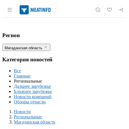
Раздел навигации по сайту meatinfo.r
В Магаданской области через систему
Фильтры
Регион
Магаданская область
Категория новостей
Все
Главные
Региональные
Дальнее зарубежье
Ближнее зарубежье
Новости компаний
Обзоры отрасли
Новости
Разделы
Новости
Региональные
Магаданская область