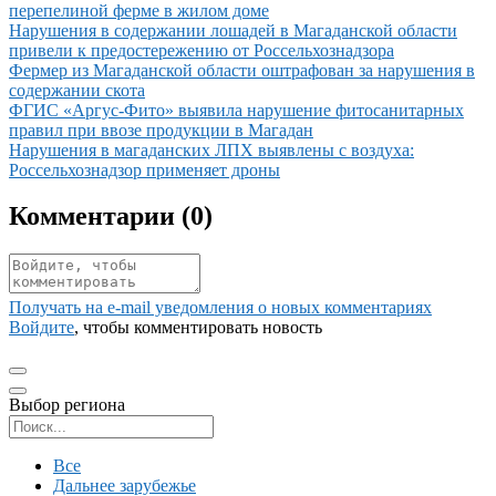
перепелиной ферме в жилом доме
Иллюстрация новости
Нарушения в содержании лошадей в Магаданской области
привели к предостережению от Россельхознадзора
Иллюстрация новости
Фермер из Магаданской области оштрафован за нарушения в
содержании скота
Иллюстрация новости
ФГИС «Аргус-Фито» выявила нарушение фитосанитарных
правил при ввозе продукции в Магадан
Иллюстрация новости
Нарушения в магаданских ЛПХ выявлены с воздуха:
Россельхознадзор применяет дроны
Комментарии (
0
)
Получать на e‑mail уведомления о новых комментариях
Войдите
, чтобы комментировать новость
Выбор региона
Поиск региона
Все
Дальнее зарубежье